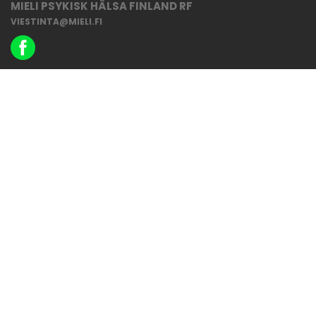
MIELI PSYKISK HÄLSA FINLAND RF
VIESTINTA@MIELI.FI
UTVECKLAD AV
I SAMARBETE MED