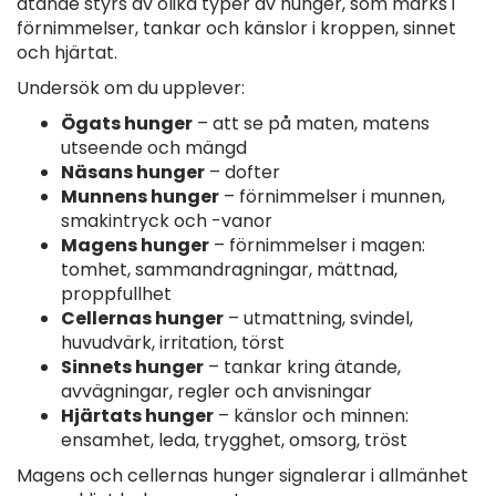
ätande styrs av olika typer av hunger, som märks i
förnimmelser, tankar och känslor i kroppen, sinnet
och hjärtat.
Undersök om du upplever:
Ögats hunger
– att se på maten, matens
utseende och mängd
Näsans hunger
– dofter
Munnens hunger
– förnimmelser i munnen,
smakintryck och -vanor
Magens hunger
– förnimmelser i magen:
tomhet, sammandragningar, mättnad,
proppfullhet
Cellernas hunger
– utmattning, svindel,
huvudvärk, irritation, törst
Sinnets hunger
– tankar kring ätande,
avvägningar, regler och anvisningar
Hjärtats hunger
– känslor och minnen:
ensamhet, leda, trygghet, omsorg, tröst
Magens och cellernas hunger signalerar i allmänhet