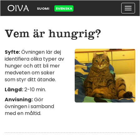
Togg
SUOMI
SVENSKA
navig
Vem är hungrig?
Syfte:
Övningen lär dej
identifiera olika typer av
hunger och att bli mer
medveten om saker
som styr ditt ätande.
Längd:
2-10 min.
Anvisning:
Gör
övningen i samband
med en måltid.