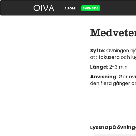
SUOMI
SVENSKA
Medvete
Syfte:
Övningen hjä
att fokusera och lu
Längd:
2-3 min.
Anvisning:
Gör övn
den flera gånger om
Lyssna på övninge