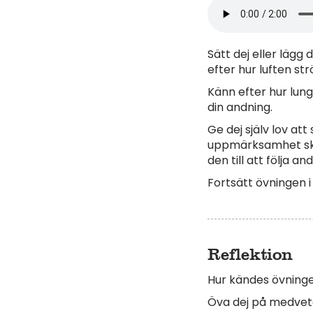
Sätt dej eller lägg
efter hur luften s
Känn efter hur lun
din andning.
Ge dej själv lov at
uppmärksamhet skift
den till att följa an
Fortsätt övningen i
Reflektion
Hur kändes övningen
Öva dej på medvete