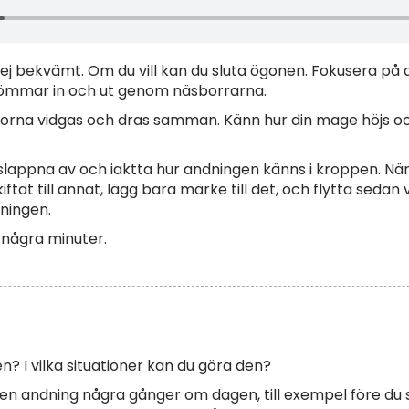
 dej bekvämt. Om du vill kan du sluta ögonen. Fokusera på 
trömmar in och ut genom näsborrarna.
gorna vidgas och dras samman. Känn hur din mage höjs oc
t slappna av och iaktta hur andningen känns i kroppen. Nä
at till annat, lägg bara märke till det, och flytta sedan 
dningen.
 några minuter.
? I vilka situationer kan du göra den?
n andning några gånger om dagen, till exempel före du sk