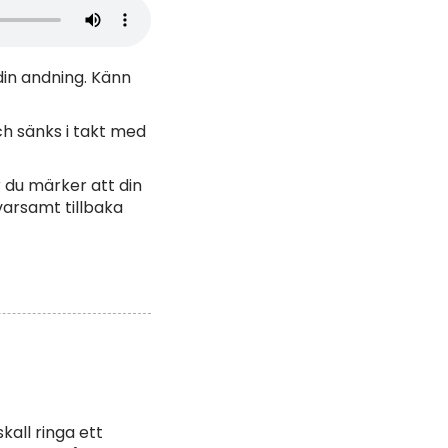
din andning. Känn
h sänks i takt med
r du märker att din
varsamt tillbaka
all ringa ett