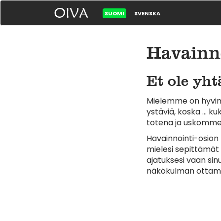
SUOMI
SVENSKA
Havainn
Et ole yht
Mielemme on hyvin t
ystäviä, koska … k
totena ja uskomme 
Havainnointi-osion 
mielesi sepittämät t
ajatuksesi vaan sinu
näkökulman ottamist