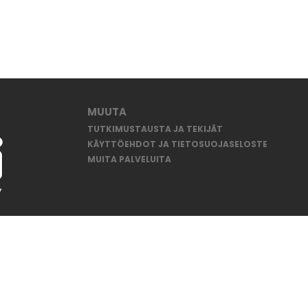
MUUTA
TUTKIMUSTAUSTA JA TEKIJÄT
KÄYTTÖEHDOT JA TIETOSUOJASELOSTE
MUITA PALVELUITA