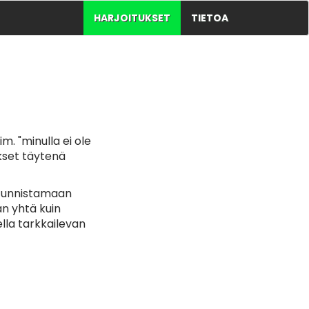
HARJOITUKSET
TIETOA
m. "minulla ei ole
kset täytenä
i tunnistamaan
an yhtä kuin
ella tarkkailevan