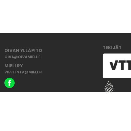
TEKIJÄT
OIVAN YLLÄPITO
OIVA@OIVAMIELI.FI
MIELI RY
VIESTINTA@MIELI.FI