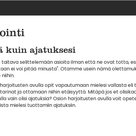
ointi
ä kuin ajatuksesi
aitava selittelemään asioita ilman että ne ovat totta, esi
ukaan ei voi pitää minusta". Otamme usein nämä olettamu
niihin.
harjoitusten avulla opit vapautumaan mielesi vallasta el
arinat ja ottamaan niihin etäisyyttä. Mitäpä jos et olisika
lla vain olisi ajatuksia? Osion harjoitusten avulla voit opet
a mielesi tuottamiin ajatuksiin.